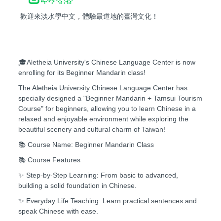
歡迎來淡水學中文，體驗最道地的臺灣文化！
🎓Aletheia University's Chinese Language Center is now
enrolling for its Beginner Mandarin class!
The Aletheia University Chinese Language Center has
specially designed a "Beginner Mandarin + Tamsui Tourism
Course" for beginners, allowing you to learn Chinese in a
relaxed and enjoyable environment while exploring the
beautiful scenery and cultural charm of Taiwan!
📚 Course Name: Beginner Mandarin Class
📚 Course Features
✨ Step-by-Step Learning: From basic to advanced,
building a solid foundation in Chinese.
✨ Everyday Life Teaching: Learn practical sentences and
speak Chinese with ease.