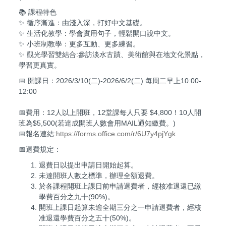
📚 課程特色
✨ 循序漸進：由淺入深，打好中文基礎。
✨ 生活化教學：學會實用句子，輕鬆開口說中文。
✨ 小班制教學：更多互動、更多練習。
✨ 觀光學習雙結合:參訪淡水古蹟、美術館與在地文化景點，
學習更真實。
📅 開課日：2026/3/10(二)-2026/6/2(二) 每周二早上10:00-
12:00
📅費用：12人以上開班，12堂課每人只要 $4,800！10人開
班為$5,500(若達成開班人數會用MAIL通知繳費。)
📅報名連結:
https://forms.office.com/r/6U7y4pjYgk
📅退費規定：
退費日以提出申請日開始起算。
未達開班人數之標準，辦理全額退費。
於各課程開班上課日前申請退費者，經核准退還已繳
學費百分之九十(90%)。
開班上課日起算未逾全期三分之一申請退費者，經核
准退還學費百分之五十(50%)。