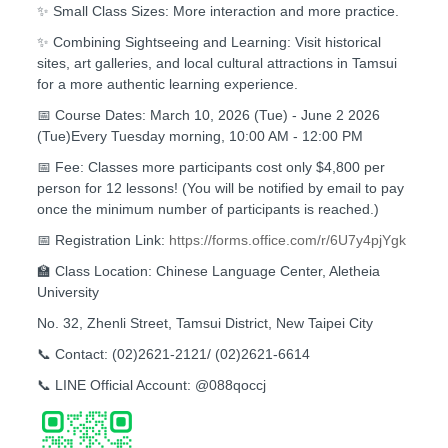
✨ Small Class Sizes: More interaction and more practice.
✨ Combining Sightseeing and Learning: Visit historical
sites, art galleries, and local cultural attractions in Tamsui
for a more authentic learning experience.
📅 Course Dates: March 10, 2026 (Tue) - June 2 2026
(Tue)Every Tuesday morning, 10:00 AM - 12:00 PM
📅 Fee: Classes more participants cost only $4,800 per
person for 12 lessons! (You will be notified by email to pay
once the minimum number of participants is reached.)
📅 Registration Link:
https://forms.office.com/r/6U7y4pjYgk
🏫 Class Location: Chinese Language Center, Aletheia
University
No. 32, Zhenli Street, Tamsui District, New Taipei City
📞 Contact: (02)2621-2121/ (02)2621-6614
📞 LINE Official Account: @088qoccj