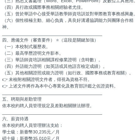
（三）熟悉文書處理（Word、Excel、PowerPoint）及數位工具應用。
（四）具行政或國際事務相關經驗者尤佳。
（五）曾於華語中心接受華語教學師資培訓並對華際教育事務感興趣。
（六）個性積極主動、細心負責，具良好溝通協調能力與團隊合作精
神。
________________________________________
四、應備文件（審查要件） ⭐（這段是關鍵加強）
（一）本校制式履歷表。
（二）最高學歷證明文件影本。
（三）華語師資培訓相關課程修業證明（含時數）。
（四）外語能力證明（如英語或其他語言檢定成績）。
（五）其他相關證照或能力證明（如行政、國際事務或教育相關）。
👉 未檢附相關證明文件者，得視為資格不符。
👉 上述文件將作為本中心專業化及教育部評鑑之佐證資料。
________________________________________
五、聘期與差勤管理
依本校約聘人員管理規定及差勤相關辦法辦理。
________________________________________
六、薪資待遇
依本校約聘人員管理辦法支給：
學士級：新臺幣30,235元／月
碩士級：新臺幣35,010元／月