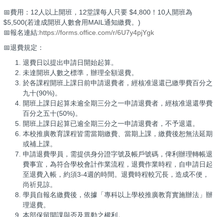
📅費用：12人以上開班，12堂課每人只要 $4,800！10人開班為
$5,500(若達成開班人數會用MAIL通知繳費。)
📅報名連結:
https://forms.office.com/r/6U7y4pjYgk
📅退費規定：
退費日以提出申請日開始起算。
未達開班人數之標準，辦理全額退費。
於各課程開班上課日前申請退費者，經核准退還已繳學費百分之
九十(90%)。
開班上課日起算未逾全期三分之一申請退費者，經核准退還學費
百分之五十(50%)。
開班上課日起算已逾全期三分之一申請退費者，不予退還。
本校推廣教育課程皆需當期繳費、當期上課，繳費後恕無法延期
或補上課。
申請退費學員，需提供身分證字號及帳戶號碼，俾利辦理轉帳退
費事宜，為符合學校會計作業流程，退費作業時程，自申請日起
至退費入帳，約須3-4週的時間。退費時程較冗長，造成不便，
尚祈見諒。
學員自報名繳費後，依據「專科以上學校推廣教育實施辦法」辦
理退費。
本部保留開課與否及異動之權利。