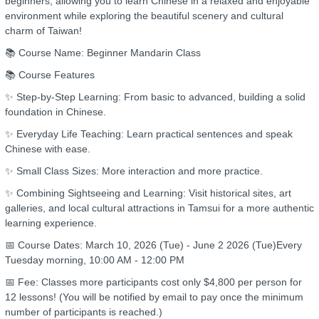
beginners, allowing you to learn Chinese in a relaxed and enjoyable
environment while exploring the beautiful scenery and cultural
charm of Taiwan!
📚 Course Name: Beginner Mandarin Class
📚 Course Features
✨ Step-by-Step Learning: From basic to advanced, building a solid
foundation in Chinese.
✨ Everyday Life Teaching: Learn practical sentences and speak
Chinese with ease.
✨ Small Class Sizes: More interaction and more practice.
✨ Combining Sightseeing and Learning: Visit historical sites, art
galleries, and local cultural attractions in Tamsui for a more authentic
learning experience.
📅 Course Dates: March 10, 2026 (Tue) - June 2 2026 (Tue)Every
Tuesday morning, 10:00 AM - 12:00 PM
📅 Fee: Classes more participants cost only $4,800 per person for
12 lessons! (You will be notified by email to pay once the minimum
number of participants is reached.)